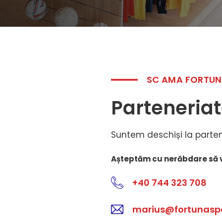
SC AMA FORTUN
Parteneria
Suntem deschiși la partene
Așteptăm cu nerăbdare să 
+40 744 323 708‬
marius@fortunaspo