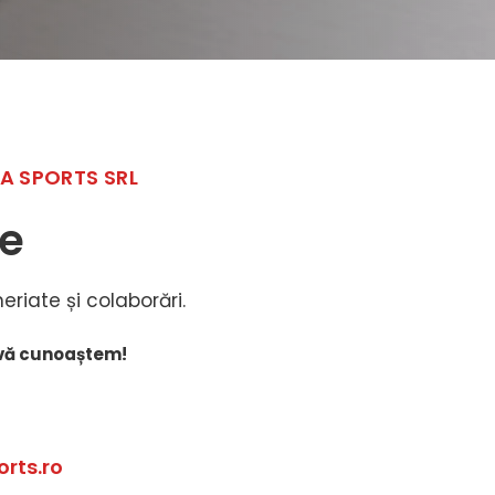
A SPORTS SRL
te
riate și colaborări.
vă cunoaștem!
rts.ro